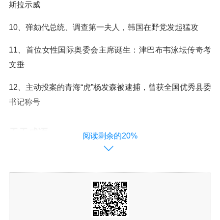
斯拉示威
10、弹劾代总统、调查第一夫人，韩国在野党发起猛攻
11、首位女性国际奥委会主席诞生：津巴布韦泳坛传奇考
文垂
12、主动投案的青海“虎”杨发森被逮捕，曾获全国优秀县委
书记称号
天天成语
阅读剩余的20%
痴人说梦(chī rén shuō mèng)
释义：痴：傻。原指对痴人说梦话而痴人信以为真。比喻
凭借荒唐的想象胡言乱语。
出处：宋·释惠洪《冷斋夜话》卷九：“此正所谓对痴人说梦