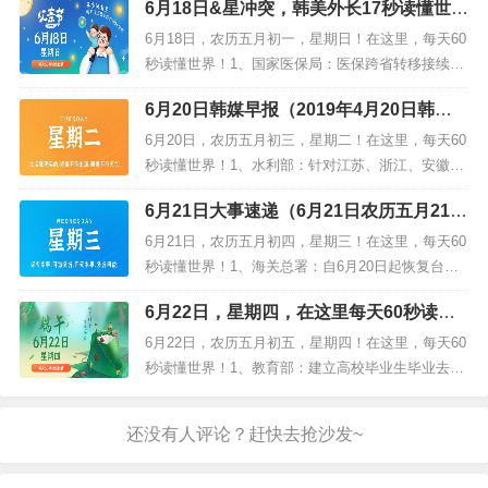
6月18日&星冲突，韩美外长17秒读懂世界
部分发布大风橙色预警，应急、交警等部门启动突
（6月17日，美媒今日必读）
发天气预案；2、三部门：加强用地保障，支持光伏
6月18日，农历五月初一，星期日！在这里，每天60
发电产业发展...
秒读懂世界！1、国家医保局：医保跨省转移接续期
将缩至15个工作日，凭医保二维码或刷脸就可看病
6月20日韩媒早报（2019年4月20日韩媒
买药；2、江西通报"鸭脖事件"调查结果：判定为鼠
早报）
头，被食堂于事发当日丢弃。吊销涉事...
6月20日，农历五月初三，星期二！在这里，每天60
秒读懂世界！1、水利部：针对江苏、浙江、安徽、
福建、江西、湖北、湖南、广西、贵州、云南10省
6月21日大事速递（6月21日农历五月21日
区启动水旱灾害防御Ⅳ级应急响应；2、广州：白云
高温一度飙破44℃）
火车站封顶，总建筑面积约45.3万平方米，将成亚
6月21日，农历五月初四，星期三！在这里，每天60
洲最...
秒读懂世界！1、海关总署：自6月20日起恢复台湾
地区番荔枝输入大陆。岛内农民：期盼这天到来已
6月22日，星期四，在这里每天60秒读懂
等近3年；图为番荔枝果农。图片来源：台湾《旺
世界！
报》2、中国铁路7月1日起实行新的列车运行图：扩
6月22日，农历五月初五，星期四！在这里，每天60
大京津...
秒读懂世界！1、教育部：建立高校毕业生毕业去向
登记制度；三部门：新能源汽车免征购置税延续至2
025年底，2026-2027年减半征收；2、广州拟限
行"电驴"：不到6人就拥有1...