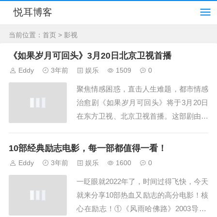
悦耳博客
当前位置：
首页
> 影视
《如果岁月可回头》3月20日北京卫视首播
Eddy
3年前
娱乐
1509
0
聚焦情感困惑，直击人生难题，都市情感
治愈剧《如果岁月可回头》将于3月20日
在东方卫视、北京卫视首播。这部剧由、
等出品，韩非担任总制片，张建栋任编剧
并执导，靳东和蒋欣领衔主演，李宗翰、
10部经典励志电影，每一部都值得一看！
李乃文、左小青、赵子琪、傅晶等联袂主
Eddy
3年前
娱乐
1600
0
演。爱奇艺、腾讯、优酷...
一眨眼就2022年了，时间过得飞快，今天
就来分享10部热血又励志的高分电影！核
心在励志！①《风雨哈佛路》2003导演: