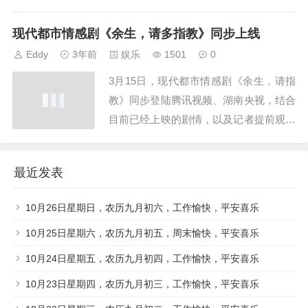
彼得·勒文片长:104分钟改编自真人真
事，故事讲述出生贫民窟不幸家庭的女
现代都市情感剧《余生，请多指教》同步上线
孩，从小承压甚至一度乞讨，靠漫漫求学
Eddy
3年前
娱乐
1501
0
路上她从不退缩...
3月15日，现代都市情感剧《余生，请指
教》同步登陆腾讯视频、湖南央视，结合
目前已经上映的剧情，以及记者提前观影
的感受，《余生请多多指教》颇有几分意
想不到的惊喜，帅哥美女、甜甜的感情等
最近发表
元素自然少不了，但该剧不单单是感情，
而是从细节出发，以原始...
10月26日星期日，农历九月初六，工作愉快，平安喜乐
10月25日星期六，农历九月初五，周末愉快，平安喜乐
10月24日星期五，农历九月初四，工作愉快，平安喜乐
10月23日星期四，农历九月初三，工作愉快，平安喜乐